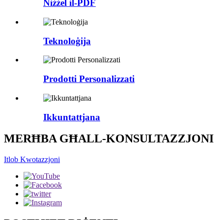
Niżżel il-PDF
Teknoloġija
Prodotti Personalizzati
Ikkuntattjana
MERĦBA GĦALL-KONSULTAZZJONI
Itlob Kwotazzjoni