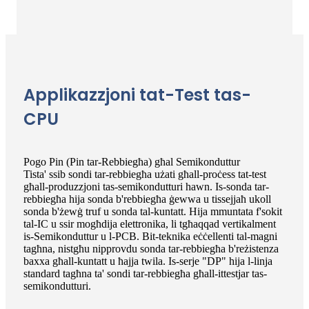
Applikazzjoni tat-Test tas-
CPU
Pogo Pin (Pin tar-Rebbiegħa) għal Semikonduttur
Tista' ssib sondi tar-rebbiegħa użati għall-proċess tat-test
għall-produzzjoni tas-semikondutturi hawn. Is-sonda tar-
rebbiegħa hija sonda b'rebbiegħa ġewwa u tissejjaħ ukoll
sonda b'żewġ truf u sonda tal-kuntatt. Hija mmuntata f'sokit
tal-IC u ssir mogħdija elettronika, li tgħaqqad vertikalment
is-Semikonduttur u l-PCB. Bit-teknika eċċellenti tal-magni
tagħna, nistgħu nipprovdu sonda tar-rebbiegħa b'reżistenza
baxxa għall-kuntatt u ħajja twila. Is-serje "DP" hija l-linja
standard tagħna ta' sondi tar-rebbiegħa għall-ittestjar tas-
semikondutturi.