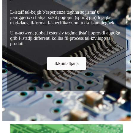
L-istaff tal-bejgħ b'esperjenza tagħna se jisma' u
jissuġġerixxi l-aħjar sokit pogopin (spring pin) li jaqbel
mad-daqs, il-forma, l-ispeċifikazzjoni u d-disinn tiegħek.
U n-netwerk globali estensiv tagħna jista' jipprovdi appoġġ
qrib l-istadji differenti kollha fil-proċess tal-iżvilupp ta'
prodott.
Ikkuntattjana