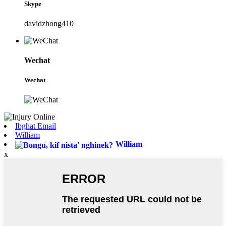
Skype
davidzhong410
Wechat
Wechat
Ibgħat Email
William
William
x