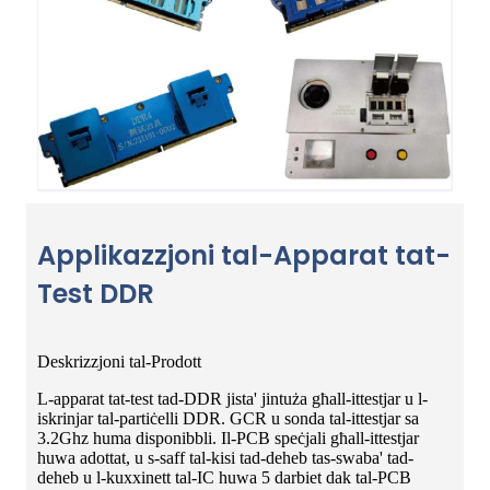
Applikazzjoni tal-Apparat tat-
Test DDR
Deskrizzjoni tal-Prodott
L-apparat tat-test tad-DDR jista' jintuża għall-ittestjar u l-
iskrinjar tal-partiċelli DDR. GCR u sonda tal-ittestjar sa
3.2Ghz huma disponibbli. Il-PCB speċjali għall-ittestjar
huwa adottat, u s-saff tal-kisi tad-deheb tas-swaba' tad-
deheb u l-kuxxinett tal-IC huwa 5 darbiet dak tal-PCB