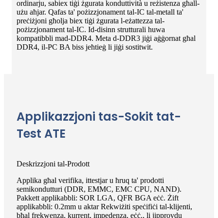
ordinarju, sabiex tiġi żgurata konduttività u reżistenza għall-
użu aħjar. Qafas ta' pożizzjonament tal-IC tal-metall ta'
preċiżjoni għolja biex tiġi żgurata l-eżattezza tal-
pożizzjonament tal-IC. Id-disinn strutturali huwa
kompatibbli mad-DDR4. Meta d-DDR3 jiġi aġġornat għal
DDR4, il-PC BA biss jeħtieġ li jiġi sostitwit.
Applikazzjoni tas-Sokit tat-
Test ATE
Deskrizzjoni tal-Prodott
Applika għal verifika, ittestjar u ħruq ta' prodotti
semikondutturi (DDR, EMMC, EMC CPU, NAND).
Pakkett applikabbli: SOR LGA, QFR BGA eċċ. Żift
applikabbli: 0.2mm u aktar Rekwiżiti speċifiċi tal-klijenti,
bħal frekwenza, kurrent, impedenza, eċċ., li jipprovdu