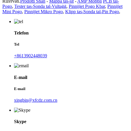
Riżervati.
Prodotti Sħan
-
Mappa tas-sit
-
AMP Mobbli
PCB tal-
Pogo
,
Tester tas-Sonda tal-Vultaġġ
,
Pinnijiet Pogo Kbar
,
Pinnijiet
Mini Pogo
,
Pinnijiet Mikro Pogo
,
Klipp tas-Sonda tal-Pin Pogo
,
Telefon
Tel
+8613902448039
E-mail
E-mail
xingbin@xfcdz.com.cn
Skype