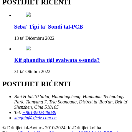
POSTIJIET RIĊENTI
Seba' Tipi ta' Sondi tal-PCB
13 ta' Diċembru 2022
Kif għandha tiġi evalwata s-sonda?
31 ta' Ottubru 2022
POSTIJIET RIĊENTI
Bini H tal-10 Sular, Huamingcheng, Hanhaida Technology
Park, Tianyang 7, Triq Sogngang, Distrett ta' Bao'an, Belt ta'
Shenzhen, Ċina 518105
Tel:
+8613902448039
xingbin@xfcdz.com.cn
© Drittijiet tal-Awtur - 2010-2024: Id-Drittijiet kollha