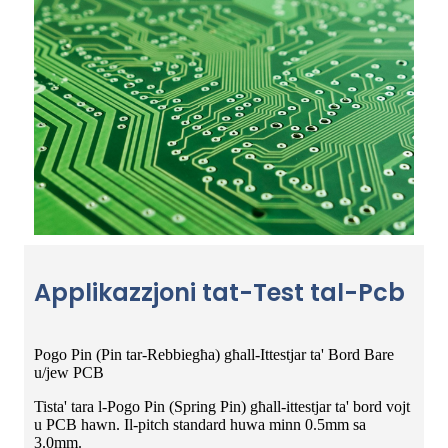
Applikazzjoni tat-Test tal-Pcb
Pogo Pin (Pin tar-Rebbiegħa) għall-Ittestjar ta' Bord Bare
u/jew PCB
Tista' tara l-Pogo Pin (Spring Pin) għall-ittestjar ta' bord vojt
u PCB hawn. Il-pitch standard huwa minn 0.5mm sa
3.0mm.