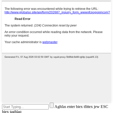
Agħfas enter biex tfittex jew ESC
biex tagħlaq