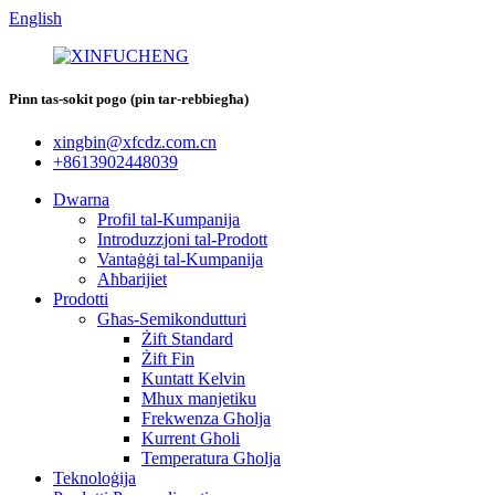
English
Pinn tas-sokit pogo (pin tar-rebbiegħa)
xingbin@xfcdz.com.cn
+8613902448039
Dwarna
Profil tal-Kumpanija
Introduzzjoni tal-Prodott
Vantaġġi tal-Kumpanija
Aħbarijiet
Prodotti
Għas-Semikondutturi
Żift Standard
Żift Fin
Kuntatt Kelvin
Mhux manjetiku
Frekwenza Għolja
Kurrent Għoli
Temperatura Għolja
Teknoloġija