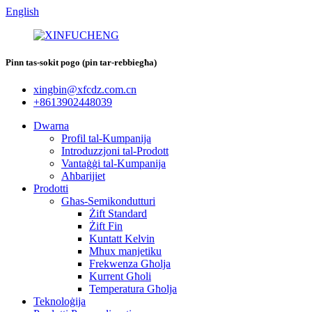
English
Pinn tas-sokit pogo (pin tar-rebbiegħa)
xingbin@xfcdz.com.cn
+8613902448039
Dwarna
Profil tal-Kumpanija
Introduzzjoni tal-Prodott
Vantaġġi tal-Kumpanija
Aħbarijiet
Prodotti
Għas-Semikondutturi
Żift Standard
Żift Fin
Kuntatt Kelvin
Mhux manjetiku
Frekwenza Għolja
Kurrent Għoli
Temperatura Għolja
Teknoloġija