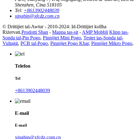
Shenzhen, Ċina 518105
Tel:
+8613902448039
xingbin@xfcdz.com.cn
© Drittijiet tal-Awtur - 2010-2024: Id-Drittijiet kollha
Riżervati.
Prodotti Sħan
-
Mappa tas-sit
-
AMP Mobbli
Klipp tas-
Sonda tal-Pin Pogo
,
Pinnijiet Mini Pogo
,
Tester tas-Sonda tal-
Vultaġġ
,
PCB tal-Pogo
,
Pinnijiet Pogo Kbar
,
Pinnijiet Mikro Pogo
,
Telefon
Tel
+8613902448039
E-mail
E-mail
xingbin@xfcdz.com.cn