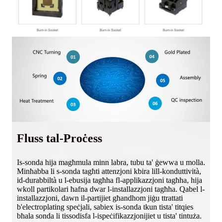
Fluss tal-Proċess
Is-sonda hija magħmula minn labra, tubu ta' ġewwa u molla.
Minħabba li s-sonda tagħti attenzjoni kbira lill-konduttività,
id-durabbiltà u l-ebusija tagħha fl-applikazzjoni tagħha, hija
wkoll partikolari ħafna dwar l-installazzjoni tagħha. Qabel l-
installazzjoni, dawn il-partijiet għandhom jiġu ttrattati
b'electroplating speċjali, sabiex is-sonda tkun tista' titqies
bħala sonda li tissodisfa l-ispeċifikazzjonijiet u tista' tintuża.