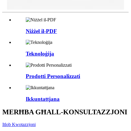
Niżżel il-PDF
Teknoloġija
Prodotti Personalizzati
Ikkuntattjana
MERĦBA GĦALL-KONSULTAZZJONI
Itlob Kwotazzjoni