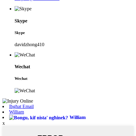
Skype
Skype
davidzhong410
Wechat
Wechat
Ibgħat Email
William
William
x