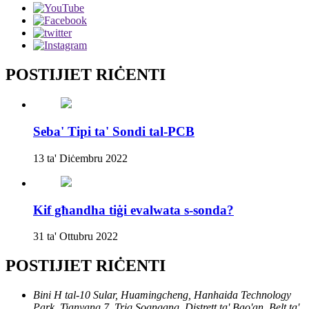
POSTIJIET RIĊENTI
Seba' Tipi ta' Sondi tal-PCB
13 ta' Diċembru 2022
Kif għandha tiġi evalwata s-sonda?
31 ta' Ottubru 2022
POSTIJIET RIĊENTI
Bini H tal-10 Sular, Huamingcheng, Hanhaida Technology
Park, Tianyang 7, Triq Sogngang, Distrett ta' Bao'an, Belt ta'