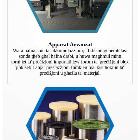
Apparat Avvanzat
Wara ħafna snin ta' akkumulazzjoni, id-disinn ġenerali tas-
sonda tjieb għal ħafna drabi, u huwa magħmul minn
tornijiet ta' preċiżjoni importati jew forom ta' preċiżjoni biex
jinkiseb l-aħjar prestazzjoni flimkien ma' kisi ħoxnin ta'
preċiżjoni u għażla ta' materjal.