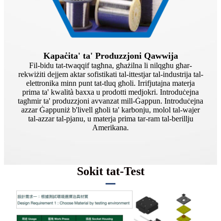
Kapaċita' ta' Produzzjoni Qawwija
Fil-bidu tat-twaqqif tagħna, għażilna li nilqgħu għar-
rekwiżiti dejjem aktar sofistikati tal-ittestjar tal-industrija tal-
elettronika minn punt tat-tluq għoli. Irrifjutajna materja
prima ta' kwalità baxxa u prodotti medjokri. Introduċejna
tagħmir ta' produzzjoni avvanzat mill-Ġappun. Introduċejna
azzar Ġappuniż b'livell għoli ta' karbonju, molol tal-wajer
tal-azzar tal-pjanu, u materja prima tar-ram tal-berillju
Amerikana.
Sokit tat-Test