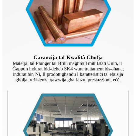
Garanzija tal-Kwalità Għolja
Materjal tal-Plunger tal-Brilli magħmul mill-Istati Uniti, il-
Ġappun indurat bid-deheb SK4 wara trattament bis-sħana,
indurat bin-Ni, Il-prodott għandu l-karatteristiċi ta' ebusija
għolja, reżistenza qawwija għall-użu, prestazzjoni, eċċ.