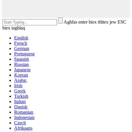
Agħfas enter biex tfittex jew ESC
biex tagħlaq
English
French
German
Portuguese
Spanish
Russian
Japanese
Korean
Arabic
Irish
Greek
Turkish
Italian
Danish
Romanian
Indonesian
Czech
Afrikaans