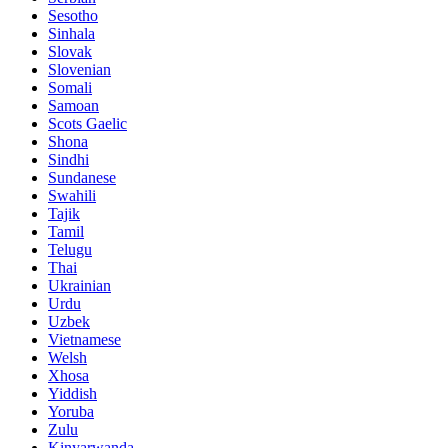
Sesotho
Sinhala
Slovak
Slovenian
Somali
Samoan
Scots Gaelic
Shona
Sindhi
Sundanese
Swahili
Tajik
Tamil
Telugu
Thai
Ukrainian
Urdu
Uzbek
Vietnamese
Welsh
Xhosa
Yiddish
Yoruba
Zulu
Kinyarwanda