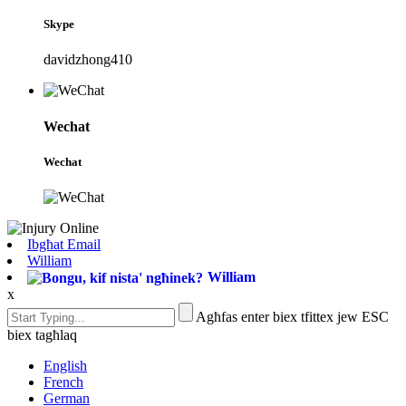
Skype
davidzhong410
Wechat
Wechat
Ibgħat Email
William
William
x
Agħfas enter biex tfittex jew ESC
biex tagħlaq
English
French
German