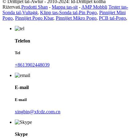
© Drittijiet tal-Awtur - 2010-2024: Id-Drittijiet kollha
Riżervati.
Prodotti Sħan
-
Mappa tas-sit
-
AMP Mobbli
Tester tas-
Sonda tal-Vultaġġ
,
Klipp tas-Sonda tal-Pin Pogo
,
Pinnijiet Mini
Pogo
,
Pinnijiet Pogo Kbar
,
Pinnijiet Mikro Pogo
,
PCB tal-Pogo
,
Telefon
Tel
+8613902448039
E-mail
E-mail
xingbin@xfcdz.com.cn
Skype