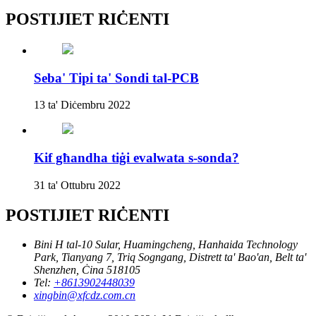
POSTIJIET RIĊENTI
Seba' Tipi ta' Sondi tal-PCB
13 ta' Diċembru 2022
Kif għandha tiġi evalwata s-sonda?
31 ta' Ottubru 2022
POSTIJIET RIĊENTI
Bini H tal-10 Sular, Huamingcheng, Hanhaida Technology
Park, Tianyang 7, Triq Sogngang, Distrett ta' Bao'an, Belt ta'
Shenzhen, Ċina 518105
Tel:
+8613902448039
xingbin@xfcdz.com.cn