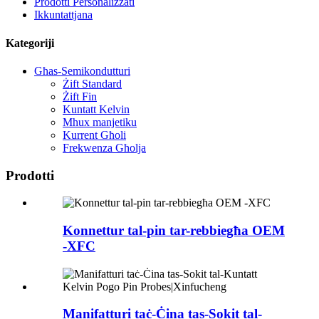
Prodotti Personalizzati
Ikkuntattjana
Kategoriji
Għas-Semikondutturi
Żift Standard
Żift Fin
Kuntatt Kelvin
Mhux manjetiku
Kurrent Għoli
Frekwenza Għolja
Prodotti
Konnettur tal-pin tar-rebbiegħa OEM
-XFC
Manifatturi taċ-Ċina tas-Sokit tal-