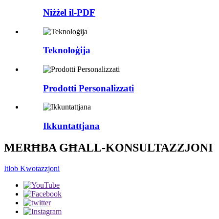
Niżżel il-PDF
Teknoloġija
Prodotti Personalizzati
Ikkuntattjana
MERĦBA GĦALL-KONSULTAZZJONI
Itlob Kwotazzjoni