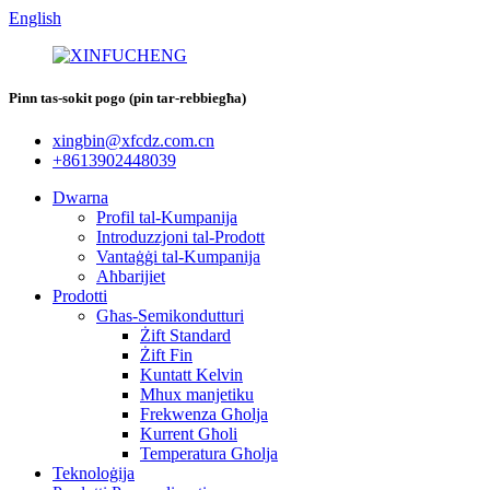
English
Pinn tas-sokit pogo (pin tar-rebbiegħa)
xingbin@xfcdz.com.cn
+8613902448039
Dwarna
Profil tal-Kumpanija
Introduzzjoni tal-Prodott
Vantaġġi tal-Kumpanija
Aħbarijiet
Prodotti
Għas-Semikondutturi
Żift Standard
Żift Fin
Kuntatt Kelvin
Mhux manjetiku
Frekwenza Għolja
Kurrent Għoli
Temperatura Għolja
Teknoloġija