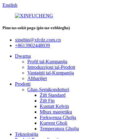
English
Pinn tas-sokit pogo (pin tar-rebbiegħa)
xingbin@xfcdz.com.cn
+8613902448039
Dwarna
Profil tal-Kumpanija
Introduzzjoni tal-Prodott
Vantaġġi tal-Kumpanija
Aħbarijiet
Prodotti
Għas-Semikondutturi
Żift Standard
Żift Fin
Kuntatt Kelvin
Mhux manjetiku
Frekwenza Għolja
Kurrent Għoli
Temperatura Għolja
Teknoloġija