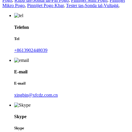
Pogo
,
Klipp tas-Sonda tal-Pin Pogo
,
Pinnijiet Mini Pogo
,
Pinnijiet
Mikro Pogo
,
Pinnijiet Pogo Kbar
,
Tester tas-Sonda tal-Vultaġġ
,
Telefon
Tel
+8613902448039
E-mail
E-mail
xingbin@xfcdz.com.cn
Skype
Skype