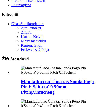
Prodotti Personalizzati
Ikkuntattjana
Kategoriji
Għas-Semikondutturi
Żift Standard
Żift Fin
Kuntatt Kelvin
Mhux manjetiku
Kurrent Għoli
Frekwenza Għolja
Żift Standard
Manifatturi taċ-Ċina tas-Sonda Pogo
Pin b'Sokit ta' 0.50mm
Pitch|Xinfucheng