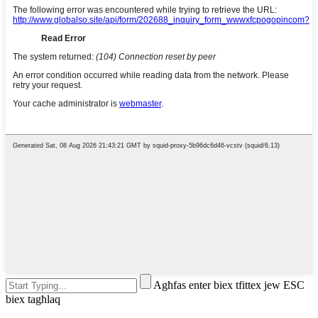
Agħfas enter biex tfittex jew ESC
biex tagħlaq