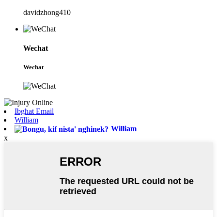
davidzhong410
Wechat
Wechat
Ibgħat Email
William
William
x