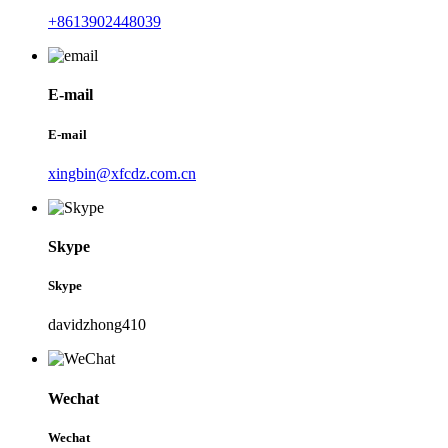
+8613902448039
E-mail
E-mail
xingbin@xfcdz.com.cn
Skype
Skype
davidzhong410
Wechat
Wechat