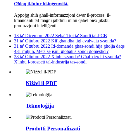
Oħloq il-futur bl-inġenwità.
Appoġġ sħiħ għall-informazzjoni dwar il-proċess, il-
kmandanti tal-magni jaħdmu minn qabel biex jiksbu
produzzjoni intelliġenti.
13 ta' Diċembru 2022
Seba' Tipi ta' Sondi tal-PCB
31 ta' Ottubru 2022
Kif għandha tiġi evalwata s-sonda?
31 ta' Ottubru 2022
Id-domanda għas-sondi hija għolja daqs
481 miljun. Meta se jsiru globali s-sondi domestiċi?
28 ta' Ottubru 2022
X'inhi s-sonda? Għal xiex hi s-sonda?
X'inhu l-prospett tal-industrija tas-sondi
Niżżel il-PDF
Teknoloġija
Prodotti Personalizzati