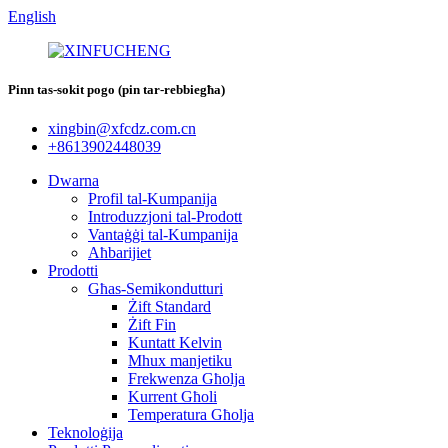
English
Pinn tas-sokit pogo (pin tar-rebbiegħa)
xingbin@xfcdz.com.cn
+8613902448039
Dwarna
Profil tal-Kumpanija
Introduzzjoni tal-Prodott
Vantaġġi tal-Kumpanija
Aħbarijiet
Prodotti
Għas-Semikondutturi
Żift Standard
Żift Fin
Kuntatt Kelvin
Mhux manjetiku
Frekwenza Għolja
Kurrent Għoli
Temperatura Għolja
Teknoloġija