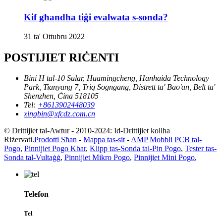
Kif għandha tiġi evalwata s-sonda?
31 ta' Ottubru 2022
POSTIJIET RIĊENTI
Bini H tal-10 Sular, Huamingcheng, Hanhaida Technology
Park, Tianyang 7, Triq Sogngang, Distrett ta' Bao'an, Belt ta'
Shenzhen, Ċina 518105
Tel:
+8613902448039
xingbin@xfcdz.com.cn
© Drittijiet tal-Awtur - 2010-2024: Id-Drittijiet kollha
Riżervati.
Prodotti Sħan
-
Mappa tas-sit
-
AMP Mobbli
PCB tal-
Pogo
,
Pinnijiet Pogo Kbar
,
Klipp tas-Sonda tal-Pin Pogo
,
Tester tas-
Sonda tal-Vultaġġ
,
Pinnijiet Mikro Pogo
,
Pinnijiet Mini Pogo
,
Telefon
Tel