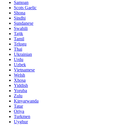
Samoan
Scots Gaelic
Shona
Sindhi
Sundanese
Swahili
Tajik
Tamil
Telugu
Thai
Ukrainian
Urdu
Uzbek
Vietnamese
Welsh
Xhosa
Yiddish
Yoruba
Zulu
Kinyarwanda
Tatar
Oriya
Turkmen
Uyghur