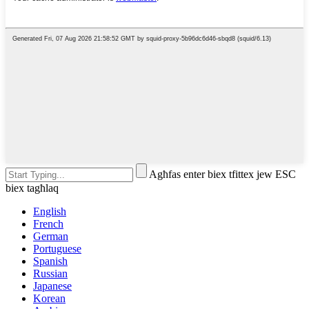
Agħfas enter biex tfittex jew ESC
biex tagħlaq
English
French
German
Portuguese
Spanish
Russian
Japanese
Korean