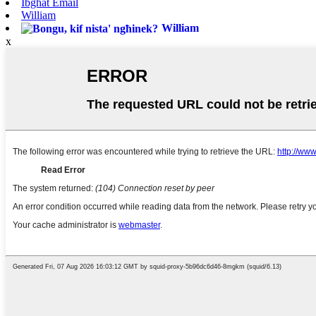
Ibgħat Email
William
William
x