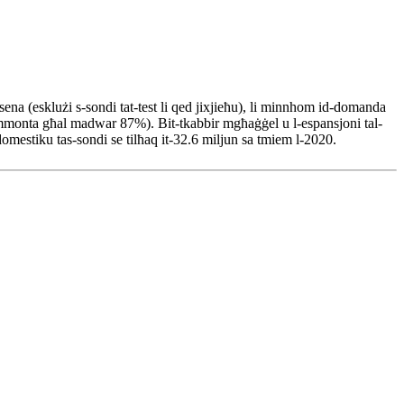
-sena (esklużi s-sondi tat-test li qed jixjieħu), li minnhom id-domanda
ammonta għal madwar 87%). Bit-tkabbir mgħaġġel u l-espansjoni tal-
domestiku tas-sondi se tilħaq it-32.6 miljun sa tmiem l-2020.