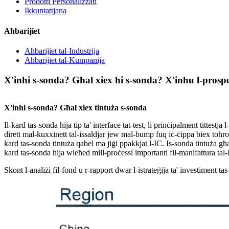
Prodotti Personalizzati
Ikkuntattjana
Aħbarijiet
Aħbarijiet tal-Industrija
Aħbarijiet tal-Kumpanija
X'inhi s-sonda? Għal xiex hi s-sonda? X'inhu l-prospet
X'inhi s-sonda? Għal xiex tintuża s-sonda
Il-kard tas-sonda hija tip ta' interface tat-test, li prinċipalment tittestja
dirett mal-kuxxinett tal-issaldjar jew mal-bump fuq iċ-ċippa biex toħroġ 
kard tas-sonda tintuża qabel ma jiġi ppakkjat l-IC. Is-sonda tintuża għall
kard tas-sonda hija wieħed mill-proċessi importanti fil-manifattura tal-
Skont l-analiżi fil-fond u r-rapport dwar l-istrateġija ta' investiment ta