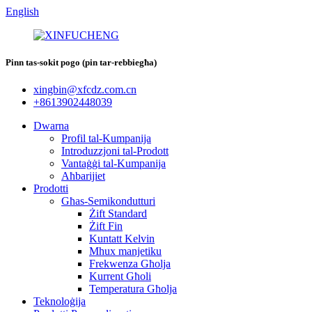
English
Pinn tas-sokit pogo (pin tar-rebbiegħa)
xingbin@xfcdz.com.cn
+8613902448039
Dwarna
Profil tal-Kumpanija
Introduzzjoni tal-Prodott
Vantaġġi tal-Kumpanija
Aħbarijiet
Prodotti
Għas-Semikondutturi
Żift Standard
Żift Fin
Kuntatt Kelvin
Mhux manjetiku
Frekwenza Għolja
Kurrent Għoli
Temperatura Għolja
Teknoloġija