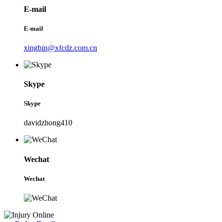
E-mail
E-mail
xingbin@xfcdz.com.cn
Skype
Skype
davidzhong410
Wechat
Wechat