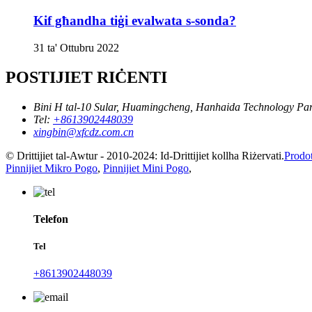
Kif għandha tiġi evalwata s-sonda?
31 ta' Ottubru 2022
POSTIJIET RIĊENTI
Bini H tal-10 Sular, Huamingcheng, Hanhaida Technology Park,
Tel:
+8613902448039
xingbin@xfcdz.com.cn
© Drittijiet tal-Awtur - 2010-2024: Id-Drittijiet kollha Riżervati.
Prodot
Pinnijiet Mikro Pogo
,
Pinnijiet Mini Pogo
,
Telefon
Tel
+8613902448039