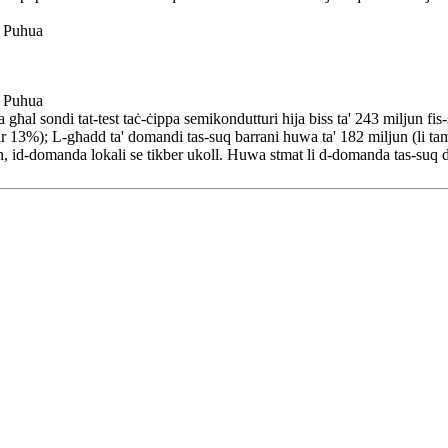
a' Puhua
a' Puhua
 għal sondi tat-test taċ-ċippa semikondutturi hija biss ta' 243 miljun fis
r 13%); L-għadd ta' domandi tas-suq barrani huwa ta' 182 miljun (li t
jin, id-domanda lokali se tikber ukoll. Huwa stmat li d-domanda tas-suq 