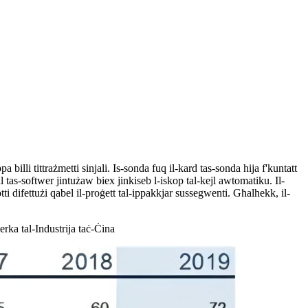
pa billi tittrażmetti sinjali. Is-sonda fuq il-kard tas-sonda hija f'kuntatt
l tas-softwer jintużaw biex jinkiseb l-iskop tal-kejl awtomatiku. Il-
otti difettużi qabel il-proġett tal-ippakkjar sussegwenti. Għalhekk, il-
ċerka tal-Industrija taċ-Ċina