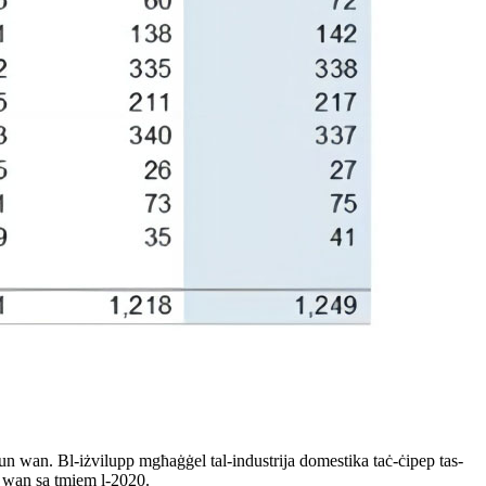
ljun wan. Bl-iżvilupp mgħaġġel tal-industrija domestika taċ-ċipep tas-
un wan sa tmiem l-2020.