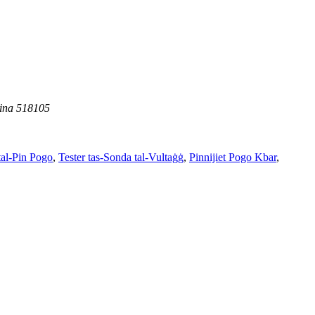
Ċina 518105
tal-Pin Pogo
,
Tester tas-Sonda tal-Vultaġġ
,
Pinnijiet Pogo Kbar
,