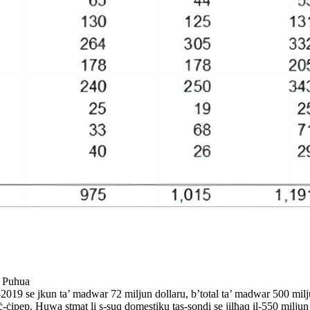
a' Puhua
 fl-2019 se jkun ta’ madwar 72 miljun dollaru, b’total ta’ madwar 500 mi
taċ-ċipep. Huwa stmat li s-suq domestiku tas-sondi se jilħaq il-550 milj