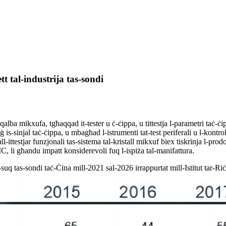
t tal-industrija tas-sondi
 l-qalba mikxufa, tgħaqqad it-tester u ċ-ċippa, u tittestja l-parametri taċ-ċip
is-sinjal taċ-ċippa, u mbagħad l-istrumenti tat-test periferali u l-kontrol
-ittestjar funzjonali tas-sistema tal-kristall mikxuf biex tiskrinja l-prod
IC, li għandu impatt konsiderevoli fuq l-ispiża tal-manifattura.
s-suq tas-sondi taċ-Ċina mill-2021 sal-2026 irrappurtat mill-Istitut tar-Ri