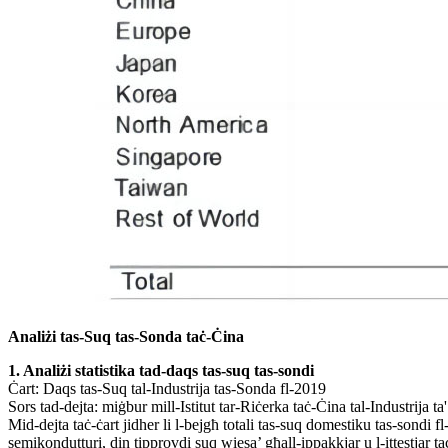
Analiżi tas-Suq tas-Sonda taċ-Ċina
1. Analiżi statistika tad-daqs tas-suq tas-sondi
Ċart: Daqs tas-Suq tal-Industrija tas-Sonda fl-2019
Sors tad-dejta: miġbur mill-Istitut tar-Riċerka taċ-Ċina tal-Industrija t
Mid-dejta taċ-ċart jidher li l-bejgħ totali tas-suq domestiku tas-sondi
semikondutturi, din tipprovdi suq wiesa’ għall-ippakkjar u l-ittestjar 