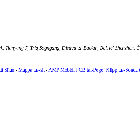
 Tianyang 7, Triq Sogngang, Distrett ta' Bao'an, Belt ta' Shenzhen, 
ti Sħan
-
Mappa tas-sit
-
AMP Mobbli
PCB tal-Pogo
,
Klipp tas-Sonda 