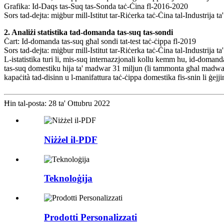
Grafika: Id-Daqs tas-Suq tas-Sonda taċ-Ċina fl-2016-2020
Sors tad-dejta: miġbur mill-Istitut tar-Riċerka taċ-Ċina tal-Industrija t
2. Analiżi statistika tad-domanda tas-suq tas-sondi
Ċart: Id-domanda tas-suq għal sondi tat-test taċ-ċippa fl-2019
Sors tad-dejta: miġbur mill-Istitut tar-Riċerka taċ-Ċina tal-Industrija t
L-istatistika turi li, mis-suq internazzjonali kollu kemm hu, id-domanda
tas-suq domestiku hija ta' madwar 31 miljun (li tammonta għal madwa
kapaċità tad-disinn u l-manifattura taċ-ċippa domestika fis-snin li ġej
Ħin tal-posta: 28 ta' Ottubru 2022
Niżżel il-PDF
Teknoloġija
Prodotti Personalizzati