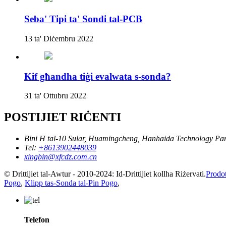
Seba' Tipi ta' Sondi tal-PCB
13 ta' Diċembru 2022
Kif għandha tiġi evalwata s-sonda?
31 ta' Ottubru 2022
POSTIJIET RIĊENTI
Bini H tal-10 Sular, Huamingcheng, Hanhaida Technology Park,
Tel:
+8613902448039
xingbin@xfcdz.com.cn
© Drittijiet tal-Awtur - 2010-2024: Id-Drittijiet kollha Riżervati.
Prodot
Pogo
,
Klipp tas-Sonda tal-Pin Pogo
,
Telefon