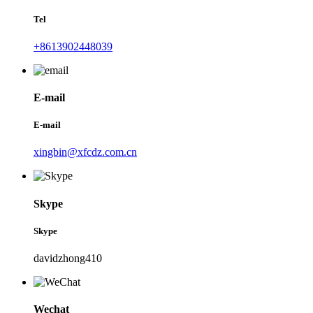
Tel
+8613902448039
E-mail
E-mail
xingbin@xfcdz.com.cn
Skype
Skype
davidzhong410
Wechat