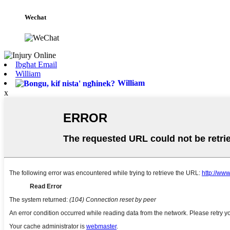
Wechat
Ibgħat Email
William
William
x