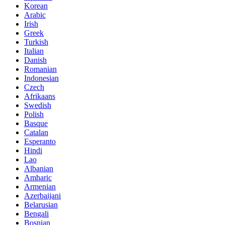
Korean
Arabic
Irish
Greek
Turkish
Italian
Danish
Romanian
Indonesian
Czech
Afrikaans
Swedish
Polish
Basque
Catalan
Esperanto
Hindi
Lao
Albanian
Amharic
Armenian
Azerbaijani
Belarusian
Bengali
Bosnian