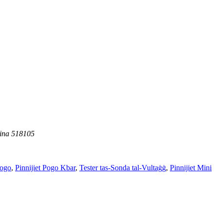
Ċina 518105
Pogo
,
Pinnijiet Pogo Kbar
,
Tester tas-Sonda tal-Vultaġġ
,
Pinnijiet Mini