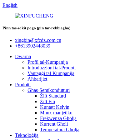
English
Pinn tas-sokit pogo (pin tar-rebbiegħa)
xingbin@xfcdz.com.cn
+8613902448039
Dwarna
Profil tal-Kumpanija
Introduzzjoni tal-Prodott
Vantaġġi tal-Kumpanija
Aħbarijiet
Prodotti
Għas-Semikondutturi
Żift Standard
Żift Fin
Kuntatt Kelvin
Mhux manjetiku
Frekwenza Għolja
Kurrent Għoli
Temperatura Għolja
Teknoloġija