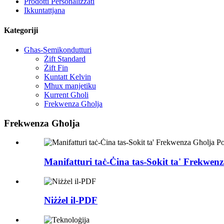
Prodotti Personalizzati
Ikkuntattjana
Kategoriji
Għas-Semikondutturi
Żift Standard
Żift Fin
Kuntatt Kelvin
Mhux manjetiku
Kurrent Għoli
Frekwenza Għolja
Frekwenza Għolja
Manifatturi taċ-Ċina tas-Sokit ta' Frekwe
Niżżel il-PDF