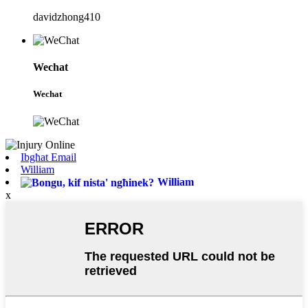
davidzhong410
Wechat
Wechat
Ibgħat Email
William
William
x