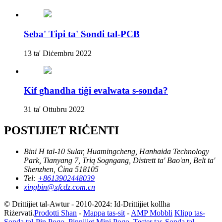
Seba' Tipi ta' Sondi tal-PCB
13 ta' Diċembru 2022
Kif għandha tiġi evalwata s-sonda?
31 ta' Ottubru 2022
POSTIJIET RIĊENTI
Bini H tal-10 Sular, Huamingcheng, Hanhaida Technology
Park, Tianyang 7, Triq Sogngang, Distrett ta' Bao'an, Belt ta'
Shenzhen, Ċina 518105
Tel:
+8613902448039
xingbin@xfcdz.com.cn
© Drittijiet tal-Awtur - 2010-2024: Id-Drittijiet kollha
Riżervati.
Prodotti Sħan
-
Mappa tas-sit
-
AMP Mobbli
Klipp tas-
Sonda tal-Pin Pogo
,
Pinnijiet Mini Pogo
,
Tester tas-Sonda tal-