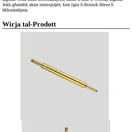
Jekk għandek aktar mistoqsijiet, kun żgur li tħossok liberu li
tikkuntattjana.
Wirja tal-Prodott