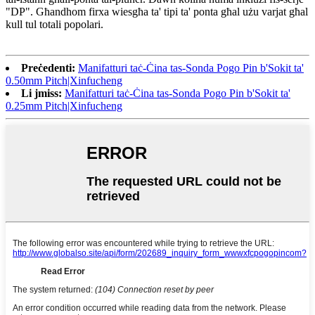
"DP". Għandhom firxa wiesgħa ta' tipi ta' ponta għal użu varjat għal
kull tul totali popolari.
Preċedenti:
Manifatturi taċ-Ċina tas-Sonda Pogo Pin b'Sokit ta'
0.50mm Pitch|Xinfucheng
Li jmiss:
Manifatturi taċ-Ċina tas-Sonda Pogo Pin b'Sokit ta'
0.25mm Pitch|Xinfucheng