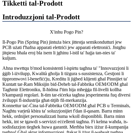
Tikketti tal-Prodott
Introduzzjoni tal-Prodott
X'inhu Pogo Pin?
Il-Pogo Pin (Spring Pin) jintuża biex jittestja semikondutturi jew
PCB użati f'ħafna apparati elettriċi jew apparati elettroniċi. Jistgħu
jitqiesu bħala eroj bla isem li jgħinu l-istil ta' ħajja tan-nies ta'
kuljum.
Aħna nwettqu b'mod konsistenti l-ispirtu tagħna ta' "Innovazzjoni li
ġġib l-iżvilupp, Kwalità għolja li tiżgura s-sussistenza, Ġestjoni li
tippromwovi l-benefiċċju, Kreditu li jiġbed klijenti għal Pinnijiet ta'
Kuntatt tar-Ram Miksijin bid-Deheb tal-Fabbrika OEM/ODM għal
Tagħmir Elettroniku, Il-ħidma f'tim hija mħeġġa fil-livelli kollha
b'kampanji regolari. It-tim tar-riċerka tagħna jesperimenta fuq diversi
żviluppi fl-industrija għat-titjib fil-merkanzija.
Konnettur taċ-Ċina tal-Fabbrika OEM/ODM għal PCB u Terminals,
Nagħtu varjetà kbira ta' soluzzjonijiet f'dan il-qasam. Barra minn
hekk, ordnijiet personalizzati huma wkoll disponibbli. Barra minn
hekk, int se tgawdi s-servizzi eċċellenti tagħna. Fi kelma waħda, is-
sodisfazzjon tiegħek huwa garantit. Merħba biex iżżur il-kumpanija
tagħna! Għal aktar informazzjoni, ftakar li żżur il-websajt tagħna.