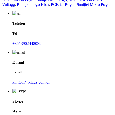
Vultaġġ
,
Pinnijiet Pogo Kbar
,
PCB tal-Pogo
,
Pinnijiet Mikro Pogo
,
Telefon
Tel
+8613902448039
E-mail
E-mail
xingbin@xfcdz.com.cn
Skype
Skype