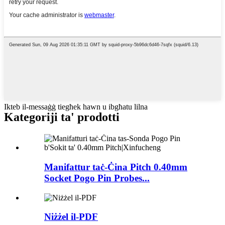
Ikteb il-messaġġ tiegħek hawn u ibgħatu lilna
Kategoriji ta' prodotti
Manifattur taċ-Ċina Pitch 0.40mm
Socket Pogo Pin Probes...
Niżżel il-PDF