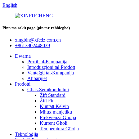
English
Pinn tas-sokit pogo (pin tar-rebbiegħa)
xingbin@xfcdz.com.cn
+8613902448039
Dwarna
Profil tal-Kumpanija
Introduzzjoni tal-Prodott
Vantaġġi tal-Kumpanija
Aħbarijiet
Prodotti
Għas-Semikondutturi
Żift Standard
Żift Fin
Kuntatt Kelvin
Mhux manjetiku
Frekwenza Għolja
Kurrent Għoli
Temperatura Għolja
Teknoloġija