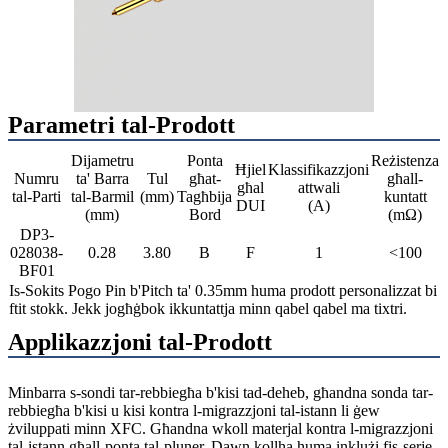
Parametri tal-Prodott
Dijametru
Ponta
Reżistenza
Ħjiel
Klassifikazzjoni
Numru
ta' Barra
Tul
għat-
għall-
għal
attwali
tal-Parti
tal-Barmil
(mm)
Tagħbija
kuntatt
DUI
(A)
(mm)
Bord
(mΩ)
DP3-
028038-
0.28
3.80
B
F
1
<100
BF01
Is-Sokits Pogo Pin b'Pitch ta' 0.35mm huma prodott personalizzat bi
ftit stokk. Jekk jogħġbok ikkuntattja minn qabel qabel ma tixtri.
Applikazzjoni tal-Prodott
Minbarra s-sondi tar-rebbiegħa b'kisi tad-deheb, għandna sonda tar-
rebbiegħa b'kisi u kisi kontra l-migrazzjoni tal-istann li ġew
żviluppati minn XFC. Għandna wkoll materjal kontra l-migrazzjoni
tal-istann għall-ponta tal-pluner. Dawn kollha huma inklużi fis-serje