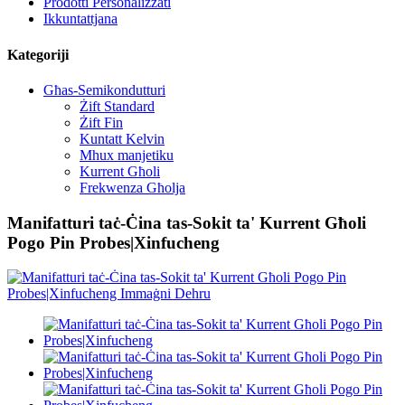
Prodotti Personalizzati
Ikkuntattjana
Kategoriji
Għas-Semikondutturi
Żift Standard
Żift Fin
Kuntatt Kelvin
Mhux manjetiku
Kurrent Għoli
Frekwenza Għolja
Manifatturi taċ-Ċina tas-Sokit ta' Kurrent Għoli
Pogo Pin Probes|Xinfucheng