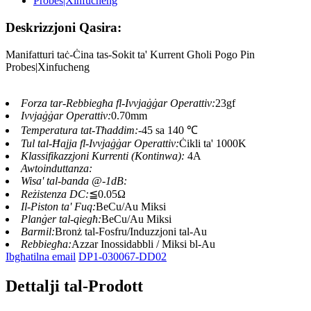
Deskrizzjoni Qasira:
Manifatturi taċ-Ċina tas-Sokit ta' Kurrent Għoli Pogo Pin
Probes|Xinfucheng
Forza tar-Rebbiegħa fl-Ivvjaġġar Operattiv:
23gf
Ivvjaġġar Operattiv:
0.70mm
Temperatura tat-Tħaddim:
-45 sa 140 ℃
Tul tal-Ħajja fl-Ivvjaġġar Operattiv:
Ċikli ta' 1000K
Klassifikazzjoni Kurrenti (Kontinwa):
4A
Awtoinduttanza:
Wisa' tal-banda @-1dB:
Reżistenza DC:
≦0.05Ω
Il-Piston ta' Fuq:
BeCu/Au Miksi
Planġer tal-qiegħ:
BeCu/Au Miksi
Barmil:
Bronż tal-Fosfru/Induzzjoni tal-Au
Rebbiegħa:
Azzar Inossidabbli / Miksi bl-Au
Ibgħatilna email
DP1-030067-DD02
Dettalji tal-Prodott