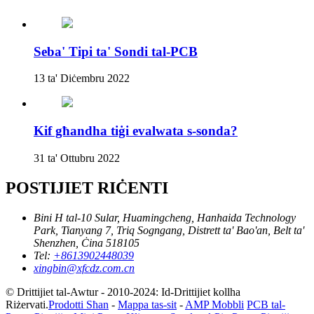
Seba' Tipi ta' Sondi tal-PCB
13 ta' Diċembru 2022
Kif għandha tiġi evalwata s-sonda?
31 ta' Ottubru 2022
POSTIJIET RIĊENTI
Bini H tal-10 Sular, Huamingcheng, Hanhaida Technology
Park, Tianyang 7, Triq Sogngang, Distrett ta' Bao'an, Belt ta'
Shenzhen, Ċina 518105
Tel:
+8613902448039
xingbin@xfcdz.com.cn
© Drittijiet tal-Awtur - 2010-2024: Id-Drittijiet kollha
Riżervati.
Prodotti Sħan
-
Mappa tas-sit
-
AMP Mobbli
PCB tal-