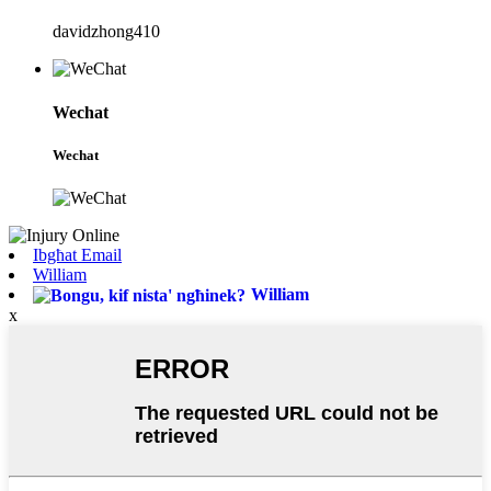
davidzhong410
Wechat
Wechat
Ibgħat Email
William
William
x