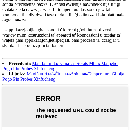
sonda b'reżistenza baxxa. L-enfasi ewlenija hawnhekk hija li tiġi
evitata żieda qawwija wisq fit-temperatura tas-sondi jew tal-
komponenti individwali tas-sonda u li jiġi ottimizzat il-kuntatt mal-
oġġett tat-test.
L-applikazzjonijiet għal sondi ta' kurrent għoli huma diversi u
jvarjaw minn kostruzzjoni ta' apparati ta' konnessjoni u ttestjar ta'
wajers għal applikazzjonijiet speċjali, bħal proċessi ta' ċċarġjar u
skarikar fil-produzzjoni tal-batteriji.
Preċedenti:
Manifatturi taċ-Ċina tas-Sokits Mhux Manjetiċi
Pogo Pin Probes|Xinfucheng
Li jmiss:
Manifatturi taċ-Ċina tas-Sokit tat-Temperatura Għolja
Pogo Pin Probes|Xinfucheng