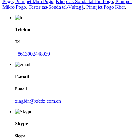
Pogo
,
Pinnijiet Mini Pogo
,
Klipp tas-Sonda tal-Pin Pogo
,
Pinnijiet
Mikro Pogo
,
Tester tas-Sonda tal-Vultaġġ
,
Pinnijiet Pogo Kbar
,
Telefon
Tel
+8613902448039
E-mail
E-mail
xingbin@xfcdz.com.cn
Skype
Skype