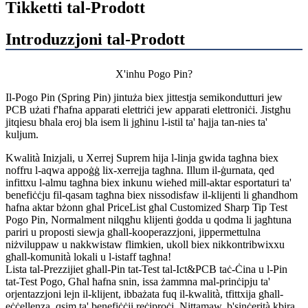
Tikketti tal-Prodott
Introduzzjoni tal-Prodott
X'inhu Pogo Pin?
Il-Pogo Pin (Spring Pin) jintuża biex jittestja semikondutturi jew
PCB użati f'ħafna apparati elettriċi jew apparati elettroniċi. Jistgħu
jitqiesu bħala eroj bla isem li jgħinu l-istil ta' ħajja tan-nies ta'
kuljum.
Kwalità Inizjali, u Xerrej Suprem hija l-linja gwida tagħna biex
noffru l-aqwa appoġġ lix-xerrejja tagħna. Illum il-ġurnata, qed
infittxu l-almu tagħna biex inkunu wieħed mill-aktar esportaturi ta'
benefiċċju fil-qasam tagħna biex nissodisfaw il-klijenti li għandhom
ħafna aktar bżonn għal PriceList għal Customized Sharp Tip Test
Pogo Pin, Normalment nilqgħu klijenti ġodda u qodma li jagħtuna
pariri u proposti siewja għall-kooperazzjoni, jippermettulna
niżviluppaw u nakkwistaw flimkien, ukoll biex nikkontribwixxu
għall-komunità lokali u l-istaff tagħna!
Lista tal-Prezzijiet għall-Pin tat-Test tal-Ict&PCB taċ-Ċina u l-Pin
tat-Test Pogo, Għal ħafna snin, issa żammna mal-prinċipju ta'
orjentazzjoni lejn il-klijent, ibbażata fuq il-kwalità, tfittxija għall-
eċċellenza, qsim ta' benefiċċji reċiproċi. Nittamaw, b'sinċerità kbira